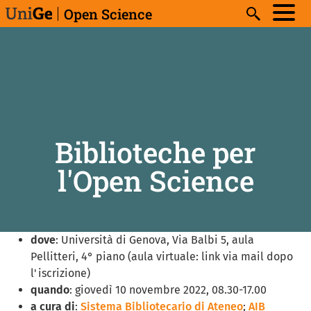
Skip to main content
Open Science
Search
Biblioteche per
l'Open Science
dove
: Università di Genova, Via Balbi 5, aula
Pellitteri, 4° piano (aula virtuale: link via mail dopo
l'iscrizione)
quando
: giovedì 10 novembre 2022, 08.30-17.00
a cura di
:
Sistema Bibliotecario di Ateneo
;
AIB