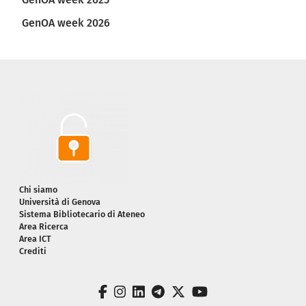
GenOA week 2026
Piè di pagina
Chi siamo
Università di Genova
Sistema Bibliotecario di Ateneo
Area Ricerca
Area ICT
Crediti
facebook
instagram
linkedin
telegram
twitter
youtube