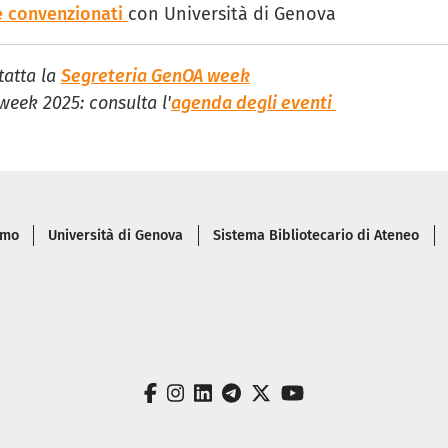
re convenzionati
con Università di Genova
tatta la
Segreteria GenOA week
week 2025: consulta l'
agenda degli eventi
di pagina
amo
Università di Genova
Sistema Bibliotecario di Ateneo
facebook
instagram
linkedin
telegram
twitter
youtube