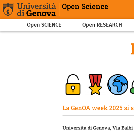
Skip to main content
Open Science
Navigazione principale
Open SCIENCE
Open RESEARCH
La GenOA week 2025 si sv
Università di Genova, Via Balbi