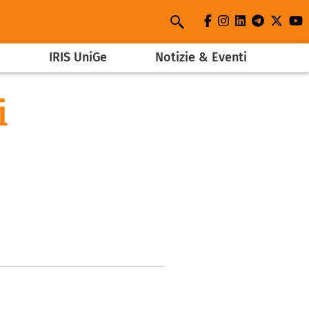
facebook
instagram
linkedin
telegra
twit
y
Search
a
IRIS UniGe
Notizie & Eventi
i